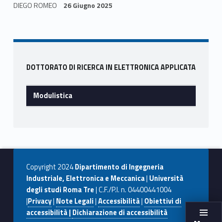
i
e
to
ai
n
DIEGO ROMEO
26 Giugno 2025
b
d
l
di
s
Skip back to navigation
o
o
vi
t
o
n
di
i
Sidebar
k
DOTTORATO DI RICERCA IN ELETTRONICA APPLICATA
c
Modulistica
a
Copyright 2024
Dipartimento di Ingegneria
Industriale, Elettronica e Meccanica
|
Università
degli studi Roma Tre
| C.F./P.I. n. 04400441004
|
Privacy
|
Note Legali
|
Accessibilità
|
Obiettivi di
accessibilità |
Dichiarazione di accessibilità