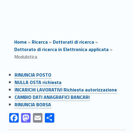
Home
»
Ricerca
»
Dottorati di ricerca
»
Dottorato di ricerca in Elettronica applicata
»
Modulistica
Link identifier #identifier__148345-1
M
RINUNCIA POSTO
Link identifier #identifier__47776-2
NULLA OSTA richiesta
o
Link identifier #identifier__190781-3
INCARICHI LAVORATIVI Richiesta autorizzazione
Link identifier #identifier__43685-4
d
CAMBIO DATI ANAGRAFICI BANCARI
Link identifier #identifier__52372-5
RINUNCIA BORSA
u
Link identifier #identifier__141142-6
Link identifier #identifier__124763-7
Link identifier #identifier__126058-8
Link identifier #identifier__70464-9
F
M
E
C
l
ac
as
m
o