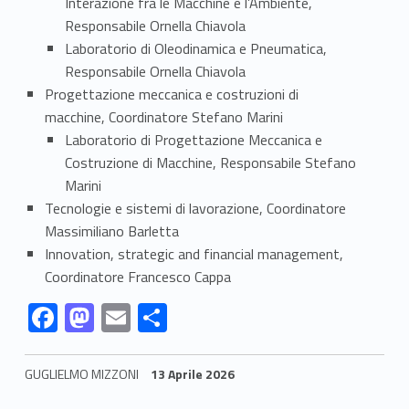
Interazione fra le Macchine e l’Ambiente,
Responsabile Ornella Chiavola
Laboratorio di Oleodinamica e Pneumatica,
Responsabile Ornella Chiavola
Progettazione meccanica e costruzioni di
macchine, Coordinatore Stefano Marini
Laboratorio di Progettazione Meccanica e
Costruzione di Macchine, Responsabile Stefano
Marini
Tecnologie e sistemi di lavorazione, Coordinatore
Massimiliano Barletta
Innovation, strategic and financial management,
Coordinatore Francesco Cappa
Link identifier #identifier__196820-1
Link identifier #identifier__197151-2
Link identifier #identifier__40316-3
Link identifier #identifier__117561-4
F
M
E
C
ac
as
m
o
e
to
ai
n
GUGLIELMO MIZZONI
13 Aprile 2026
b
d
l
di
Skip back to navigation