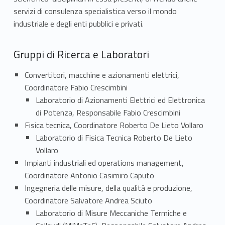
i
servizi di consulenza specialistica verso il mondo
c
industriale e degli enti pubblici e privati.
a
Gruppi di Ricerca e Laboratori
e
Convertitori, macchine e azionamenti elettrici,
I
Coordinatore Fabio Crescimbini
n
Laboratorio di Azionamenti Elettrici ed Elettronica
di Potenza, Responsabile Fabio Crescimbini
d
Fisica tecnica, Coordinatore Roberto De Lieto Vollaro
Laboratorio di Fisica Tecnica Roberto De Lieto
u
Vollaro
s
Impianti industriali ed operations management,
Coordinatore Antonio Casimiro Caputo
t
Ingegneria delle misure, della qualità e produzione,
r
Coordinatore Salvatore Andrea Sciuto
Laboratorio di Misure Meccaniche Termiche e