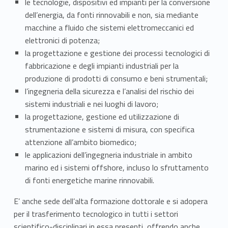
n
le tecnologie, dispositivi ed impianti per la conversione
dell’energia, da fonti rinnovabili e non, sia mediante
e
macchine a fluido che sistemi elettromeccanici ed
elettronici di potenza;
r
la progettazione e gestione dei processi tecnologici di
i
fabbricazione e degli impianti industriali per la
produzione di prodotti di consumo e beni strumentali;
a
l’ingegneria della sicurezza e l’analisi del rischio dei
M
sistemi industriali e nei luoghi di lavoro;
la progettazione, gestione ed utilizzazione di
e
strumentazione e sistemi di misura, con specifica
attenzione all’ambito biomedico;
c
le applicazioni dell’ingegneria industriale in ambito
c
marino ed i sistemi offshore, incluso lo sfruttamento
di fonti energetiche marine rinnovabili.
a
E’ anche sede dell’alta formazione dottorale e si adopera
n
per il trasferimento tecnologico in tutti i settori
scientifico-disciplinari in essa presenti, offrendo anche