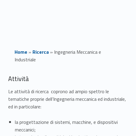
Home
»
Ricerca
»
Ingegneria Meccanica e
Industriale
I
Attività
n
Le attività di ricerca coprono ad ampio spettro le
tematiche proprie dell’Ingegneria meccanica ed industriale,
g
ed in particolare:
e
la progettazione di sistemi, macchine, e dispositivi
g
meccanici;