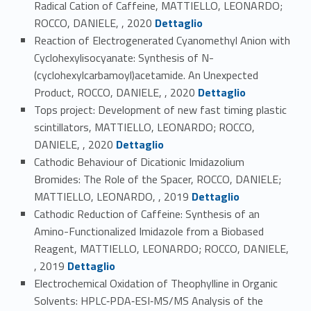
Radical Cation of Caffeine, MATTIELLO, LEONARDO;
Link identifier #identifier_person_99856-28
ROCCO, DANIELE, , 2020
Dettaglio
Reaction of Electrogenerated Cyanomethyl Anion with
Cyclohexylisocyanate: Synthesis of N-
(cyclohexylcarbamoyl)acetamide. An Unexpected
Link identifier #identifier_person_82812-29
Product, ROCCO, DANIELE, , 2020
Dettaglio
Tops project: Development of new fast timing plastic
scintillators, MATTIELLO, LEONARDO; ROCCO,
Link identifier #identifier_person_188999-30
DANIELE, , 2020
Dettaglio
Cathodic Behaviour of Dicationic Imidazolium
Bromides: The Role of the Spacer, ROCCO, DANIELE;
Link identifier #identifier_person_122723-31
MATTIELLO, LEONARDO, , 2019
Dettaglio
Cathodic Reduction of Caffeine: Synthesis of an
Amino-Functionalized Imidazole from a Biobased
Reagent, MATTIELLO, LEONARDO; ROCCO, DANIELE,
Link identifier #identifier_person_53081-32
, 2019
Dettaglio
Electrochemical Oxidation of Theophylline in Organic
Solvents: HPLC‐PDA‐ESI‐MS/MS Analysis of the