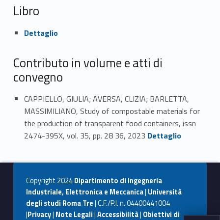
Libro
Link identifier #identifier_person_32673-39
Dettaglio
Contributo in volume e atti di
convegno
CAPPIELLO, GIULIA; AVERSA, CLIZIA; BARLETTA,
MASSIMILIANO, Study of compostable materials for
the production of transparent food containers, issn
Link identifier #identifier_person_12912-40
2474-395X, vol. 35, pp. 28 36, 2023
Dettaglio
Copyright 2024
Dipartimento di Ingegneria
Industriale, Elettronica e Meccanica
|
Università
degli studi Roma Tre
| C.F./P.I. n. 04400441004
|
Privacy
|
Note Legali
|
Accessibilità
|
Obiettivi di