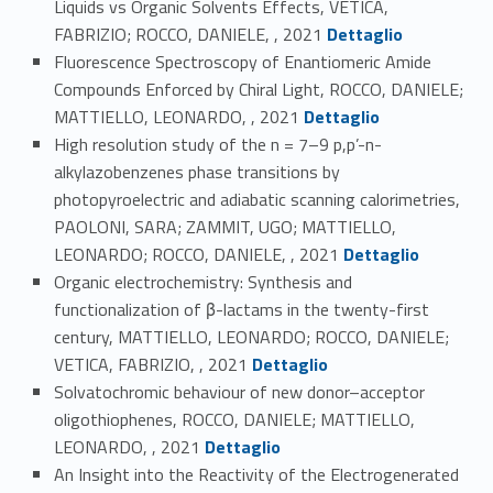
Liquids vs Organic Solvents Effects, VETICA,
Link identifier #identifier_person_2524-23
FABRIZIO; ROCCO, DANIELE, , 2021
Dettaglio
Fluorescence Spectroscopy of Enantiomeric Amide
Compounds Enforced by Chiral Light, ROCCO, DANIELE;
Link identifier #identifier_person_97355-24
MATTIELLO, LEONARDO, , 2021
Dettaglio
High resolution study of the n = 7–9 p,p’-n-
alkylazobenzenes phase transitions by
photopyroelectric and adiabatic scanning calorimetries,
PAOLONI, SARA; ZAMMIT, UGO; MATTIELLO,
Link identifier #identifier_person_79913-25
LEONARDO; ROCCO, DANIELE, , 2021
Dettaglio
Organic electrochemistry: Synthesis and
functionalization of β-lactams in the twenty-first
century, MATTIELLO, LEONARDO; ROCCO, DANIELE;
Link identifier #identifier_person_174496-26
VETICA, FABRIZIO, , 2021
Dettaglio
Solvatochromic behaviour of new donor–acceptor
oligothiophenes, ROCCO, DANIELE; MATTIELLO,
Link identifier #identifier_person_163263-27
LEONARDO, , 2021
Dettaglio
An Insight into the Reactivity of the Electrogenerated