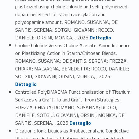
plasticized using choline chloride and self-polymerized
dopamine: effect of starch acetylation and
polydopamine amount, ROMANO, SUSANNA; DE
SANTIS, SERENA; SOTGIU, GIOVANNI; ROCCO,
Link identifier #identifier_person_159895-1
DANIELE; ORSINI, MONICA, , 2025
Dettaglio
Choline Chloride Versus Choline Acetate: Anion Influence
on Plasticizing Action in Starch/Chitosan Blends,
ROMANO, SUSANNA; DE SANTIS, SERENA; FREZZA,
CHIARA; MALVAGNA, BENEDETTA; ROCCO, DANIELE;
Link identifier #identifier_person_137872-2
SOTGIU, GIOVANNI; ORSINI, MONICA, , 2025
Dettaglio
Controlled PolyDMAEMA Functionalization of Titanium
Surfaces via Graft-To and Graft-From Strategies,
FREZZA, CHIARA; ROMANO, SUSANNA; ROCCO,
DANIELE; SOTGIU, GIOVANNI; ORSINI, MONICA; DE
Link identifier #identifier_person_156682-3
SANTIS, SERENA, , 2025
Dettaglio
Dicationic Ionic Liquids as Antibacterial and Conductive
Plasticizers: Effect of Cationic Structures on Starch