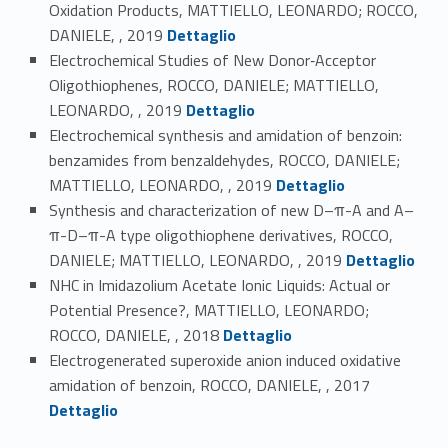
Oxidation Products, MATTIELLO, LEONARDO; ROCCO,
Link identifier #identifier_person_48780-33
DANIELE, , 2019
Dettaglio
Electrochemical Studies of New Donor‐Acceptor
Oligothiophenes, ROCCO, DANIELE; MATTIELLO,
Link identifier #identifier_person_184628-34
LEONARDO, , 2019
Dettaglio
Electrochemical synthesis and amidation of benzoin:
benzamides from benzaldehydes, ROCCO, DANIELE;
Link identifier #identifier_person_63757-35
MATTIELLO, LEONARDO, , 2019
Dettaglio
Synthesis and characterization of new D–π-A and A–
π-D–π-A type oligothiophene derivatives, ROCCO,
Link identifier #identifier_person_169190-36
DANIELE; MATTIELLO, LEONARDO, , 2019
Dettaglio
NHC in Imidazolium Acetate Ionic Liquids: Actual or
Potential Presence?, MATTIELLO, LEONARDO;
Link identifier #identifier_person_179478-37
ROCCO, DANIELE, , 2018
Dettaglio
Electrogenerated superoxide anion induced oxidative
Link identifier #identifier_person_373-38
amidation of benzoin, ROCCO, DANIELE, , 2017
Dettaglio