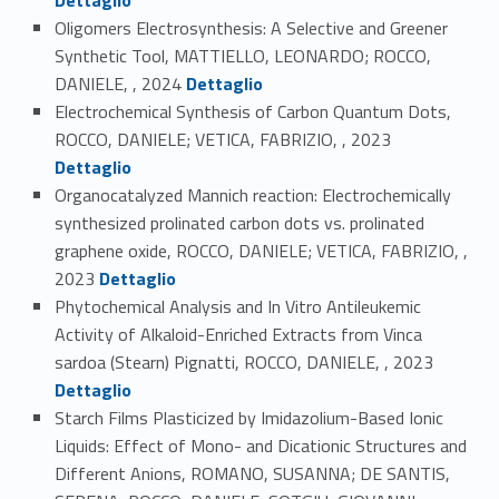
Oligomers Electrosynthesis: A Selective and Greener
Synthetic Tool, MATTIELLO, LEONARDO; ROCCO,
Link identifier #identifier_person_5376-8
DANIELE, , 2024
Dettaglio
Electrochemical Synthesis of Carbon Quantum Dots,
Link identifier #identifier_person_53511-9
ROCCO, DANIELE; VETICA, FABRIZIO, , 2023
Dettaglio
Organocatalyzed Mannich reaction: Electrochemically
synthesized prolinated carbon dots vs. prolinated
graphene oxide, ROCCO, DANIELE; VETICA, FABRIZIO, ,
Link identifier #identifier_person_130140-10
2023
Dettaglio
Phytochemical Analysis and In Vitro Antileukemic
Activity of Alkaloid-Enriched Extracts from Vinca
Link identifier #identifier_person_176968-11
sardoa (Stearn) Pignatti, ROCCO, DANIELE, , 2023
Dettaglio
Starch Films Plasticized by Imidazolium-Based Ionic
Liquids: Effect of Mono- and Dicationic Structures and
Different Anions, ROMANO, SUSANNA; DE SANTIS,