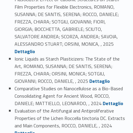
Film Properties for Flexible Electronics, ROMANO,
SUSANNA; DE SANTIS, SERENA; ROCCO, DANIELE;
FREZZA, CHIARA; SOTGIU, GIOVANNI; FIORI,
GIORGIA; BOCCHETTA, GABRIELE; SCIUTO,
SALVATORE ANDREA; SCORZA, ANDREA; SAVOIA,
Link identifier #identifier_person_53391-4
ALESSANDRO STUART; ORSINI, MONICA, , 2025
Dettaglio
Ionic Liquids as Starch Plasticizers: The State of the
Art, ROMANO, SUSANNA; DE SANTIS, SERENA;
FREZZA, CHIARA; ORSINI, MONICA; SOTGIU,
Link identifier #identifier_person_96752-5
GIOVANNI; ROCCO, DANIELE, , 2025
Dettaglio
Comparative Studies on Nanocellulose as a Bio-Based
Consolidating Agent for Ancient Wood, ROCCO,
Link identifier #identifier_person_180648-6
DANIELE; MATTIELLO, LEONARDO, , 2024
Dettaglio
Evaluation of the Antifungal and Antiproliferative
Properties of the Lichen Roccella tinctoria DC. Extracts
Link identifier #identifier_person_24077-7
and Main Components, ROCCO, DANIELE, , 2024
Dettaglio