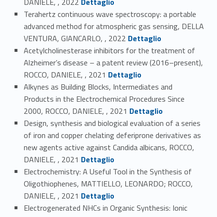
DANIELE, , 2022
Dettaglio
Terahertz continuous wave spectroscopy: a portable
advanced method for atmospheric gas sensing, DELLA
Link identifier #identifier_person_155072-18
VENTURA, GIANCARLO, , 2022
Dettaglio
Acetylcholinesterase inhibitors for the treatment of
Alzheimer’s disease – a patent review (2016–present),
Link identifier #identifier_person_76137-19
ROCCO, DANIELE, , 2021
Dettaglio
Alkynes as Building Blocks, Intermediates and
Products in the Electrochemical Procedures Since
Link identifier #identifier_person_43790-20
2000, ROCCO, DANIELE, , 2021
Dettaglio
Design, synthesis and biological evaluation of a series
of iron and copper chelating deferiprone derivatives as
new agents active against Candida albicans, ROCCO,
Link identifier #identifier_person_161602-21
DANIELE, , 2021
Dettaglio
Electrochemistry: A Useful Tool in the Synthesis of
Oligothiophenes, MATTIELLO, LEONARDO; ROCCO,
Link identifier #identifier_person_97210-22
DANIELE, , 2021
Dettaglio
Electrogenerated NHCs in Organic Synthesis: Ionic