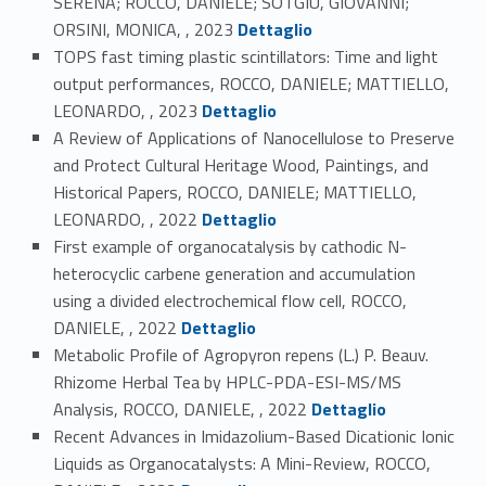
SERENA; ROCCO, DANIELE; SOTGIU, GIOVANNI;
Link identifier #identifier_person_72011-12
ORSINI, MONICA, , 2023
Dettaglio
TOPS fast timing plastic scintillators: Time and light
output performances, ROCCO, DANIELE; MATTIELLO,
Link identifier #identifier_person_82209-13
LEONARDO, , 2023
Dettaglio
A Review of Applications of Nanocellulose to Preserve
and Protect Cultural Heritage Wood, Paintings, and
Historical Papers, ROCCO, DANIELE; MATTIELLO,
Link identifier #identifier_person_111495-14
LEONARDO, , 2022
Dettaglio
First example of organocatalysis by cathodic N-
heterocyclic carbene generation and accumulation
using a divided electrochemical flow cell, ROCCO,
Link identifier #identifier_person_38488-15
DANIELE, , 2022
Dettaglio
Metabolic Profile of Agropyron repens (L.) P. Beauv.
Rhizome Herbal Tea by HPLC-PDA-ESI-MS/MS
Link identifier #identifier_person_151579-16
Analysis, ROCCO, DANIELE, , 2022
Dettaglio
Recent Advances in Imidazolium-Based Dicationic Ionic
Liquids as Organocatalysts: A Mini-Review, ROCCO,
Link identifier #identifier_person_169710-17