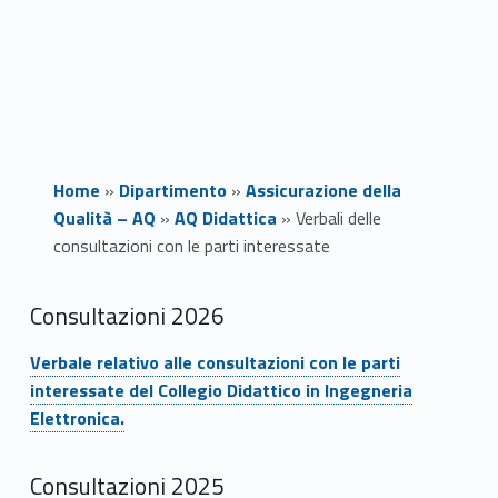
Home
»
Dipartimento
»
Assicurazione della
Qualità – AQ
»
AQ Didattica
»
Verbali delle
consultazioni con le parti interessate
V
Consultazioni 2026
e
Link identifier #identifier__79772-1
Verbale relativo alle consultazioni con le parti
interessate del Collegio Didattico in Ingegneria
r
Elettronica.
b
Consultazioni 2025