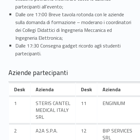
e
partecipanti all’evento;
Dalle ore 17:00 Breve tavola rotonda con le aziende
m
sulla domanda di formazione – moderano i coordinatori
dei Collegi Didattici di Ingegneria Meccanica ed
b
Ingegneria Elettronica;
r
Dalle 17:30 Consegna gadget ricordo agli studenti
partecipanti.
e
2
Aziende partecipanti
0
Desk
Azienda
Desk
Azienda
2
1
STERIS CANTEL
11
ENGINIUM
5
MEDICAL ITALY
SRL
2
A2A S.P.A.
12
BIP SERVICES
SRL