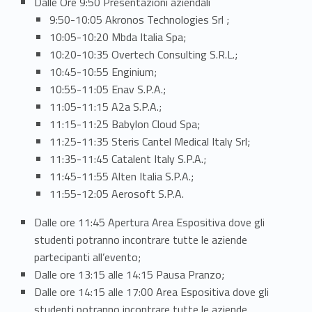
i
Dalle Ore 9:50 Presentazioni aziendali
9:50-10:05 Akronos Technologies Srl ;
o
10:05-10:20 Mbda Italia Spa;
n
10:20-10:35 Overtech Consulting S.R.L.;
10:45-10:55 Enginium;
e
10:55-11:05 Enav S.P.A.;
d
11:05-11:15 A2a S.P.A.;
11:15-11:25 Babylon Cloud Spa;
e
11:25-11:35 Steris Cantel Medical Italy Srl;
11:35-11:45 Catalent Italy S.P.A.;
l
11:45-11:55 Alten Italia S.P.A.;
2
11:55-12:05 Aerosoft S.P.A.
5
Dalle ore 11:45 Apertura Area Espositiva dove gli
studenti potranno incontrare tutte le aziende
N
partecipanti all’evento;
o
Dalle ore 13:15 alle 14:15 Pausa Pranzo;
Dalle ore 14:15 alle 17:00 Area Espositiva dove gli
v
studenti potranno incontrare tutte le aziende