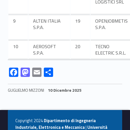
LOGISTICI SRL
9
ALTEN ITALIA
19
OPENJOBMETIS
S.P.A.
S.P.A.
10
AEROSOFT
20
TECNO
S.P.A.
ELECTRIC S.R.L.
Link identifier #identifier__178205-1
Link identifier #identifier__18186-2
Link identifier #identifier__121906-3
Link identifier #identifier__169568-4
F
M
E
C
ac
as
m
o
e
to
ai
n
GUGLIELMO MIZZONI
10 Dicembre 2025
b
d
l
di
Skip back to navigation
o
o
vi
o
n
di
Copyright 2024
Dipartimento di Ingegneria
k
Industriale, Elettronica e Meccanica
|
Università