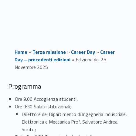
Home
»
Terza missione
»
Career Day
»
Career
Day – precedenti edizioni
»
Edizione del 25
Novembre 2025
E
Programma
d
Ore 9:00 Accoglienza studenti;
Ore 9:30 Saluti istituzionali;
i
Direttore del Dipartimento di Ingegneria Industriale,
z
Elettronica e Meccanica Prof. Salvatore Andrea
Sciuto;