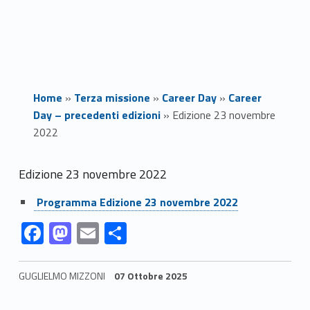
Home
»
Terza missione
»
Career Day
»
Career
Day – precedenti edizioni
»
Edizione 23 novembre
2022
E
Edizione 23 novembre 2022
Link identifier #identifier__176456-2
d
Programma Edizione 23 novembre 2022
Link identifier #identifier__194754-1
Link identifier #identifier__159195-2
Link identifier #identifier__125697-3
Link identifier #identifier__109842-4
F
M
E
C
i
ac
as
m
o
z
e
to
ai
n
GUGLIELMO MIZZONI
07 Ottobre 2025
i
b
d
l
di
Skip back to navigation