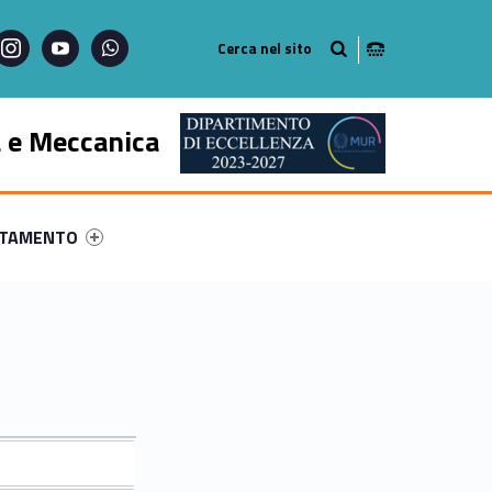
instagram
youtube
whatsapp
a e Meccanica
ry-21798-57
ntifier #link-menu-primary-14885-68
NTAMENTO