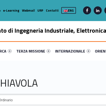
linkedin
facebook-alt
e
e-Learning
Webmail
URP
Contatti
ENG
to di Ingegneria Industriale, Elettronic
enu-primary-84119-17
dentifier #link-menu-primary-22917-39
Link identifier #link-menu-primary-71704-51
Link identifier #link-menu-prima
Link ide
ERCA
TERZA MISSIONE
INTERNAZIONALE
ORIE
CHIAVOLA
rdinario