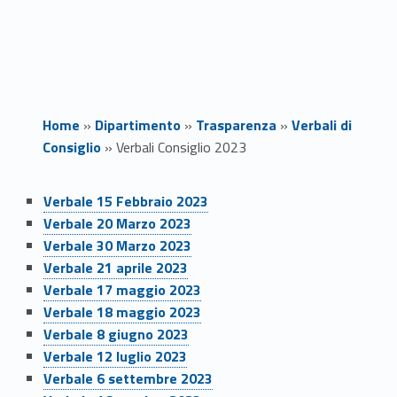
Home
»
Dipartimento
»
Trasparenza
»
Verbali di
Consiglio
»
Verbali Consiglio 2023
Link identifier #identifier__78876-1
V
Verbale 15 Febbraio 2023
Link identifier #identifier__15508-2
Verbale 20 Marzo 2023
e
Link identifier #identifier__129351-3
Verbale 30 Marzo 2023
Link identifier #identifier__9971-4
r
Verbale 21 aprile 2023
Link identifier #identifier__155878-5
Verbale 17 maggio 2023
b
Link identifier #identifier__2131-6
Verbale 18 maggio 2023
Link identifier #identifier__91153-7
Verbale 8 giugno 2023
a
Link identifier #identifier__177269-8
Verbale 12 luglio 2023
Link identifier #identifier__141764-9
l
Verbale 6 settembre 2023
Link identifier #identifier__57443-10