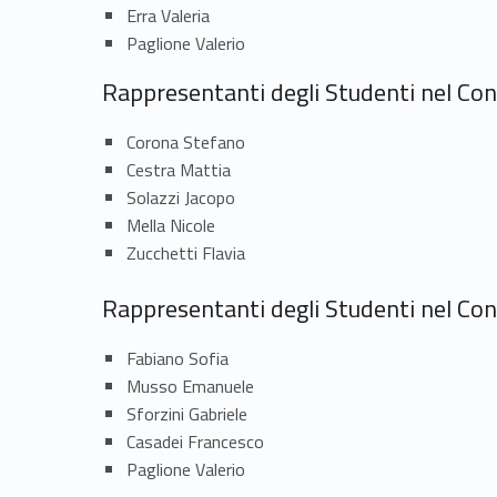
s
Erra Valeria
e
Paglione Valerio
Rappresentanti degli Studenti nel Consi
n
Corona Stefano
t
Cestra Mattia
a
Solazzi Jacopo
Mella Nicole
n
Zucchetti Flavia
Rappresentanti degli Studenti nel Cons
t
Fabiano Sofia
i
Musso Emanuele
Sforzini Gabriele
d
Casadei Francesco
e
Paglione Valerio