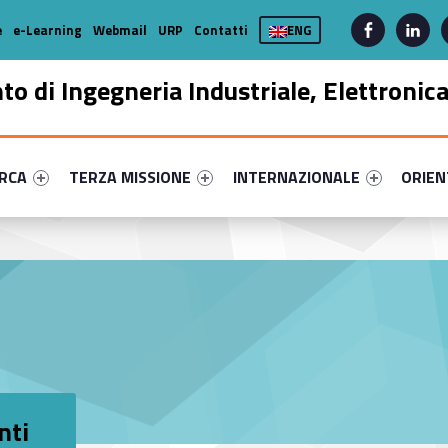
linkedin
facebook-alt
e
e-Learning
Webmail
URP
Contatti
ENG
to di Ingegneria Industriale, Elettronic
enu-primary-83911-17
dentifier #link-menu-primary-83755-39
Link identifier #link-menu-primary-97339-51
Link identifier #link-menu-prima
Link ide
ERCA
TERZA MISSIONE
INTERNAZIONALE
ORIE
nti