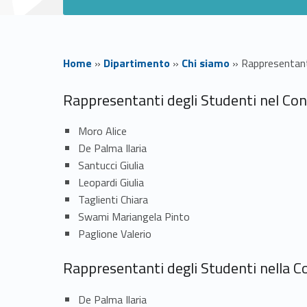
Home
»
Dipartimento
»
Chi siamo
»
Rappresentant
R
Rappresentanti degli Studenti nel Con
a
Moro Alice
De Palma Ilaria
p
Santucci Giulia
Leopardi Giulia
p
Taglienti Chiara
Swami Mariangela Pinto
r
Paglione Valerio
e
Rappresentanti degli Studenti nella C
De Palma Ilaria