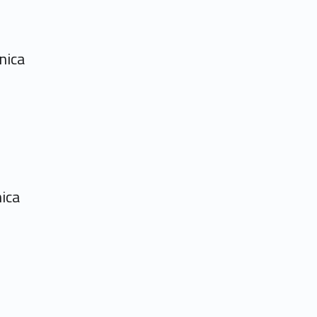
nica
nica