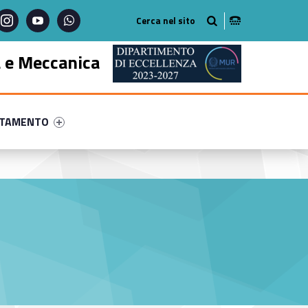
instagram
youtube
whatsapp
a e Meccanica
ry-57069-57
ntifier #link-menu-primary-32049-68
NTAMENTO