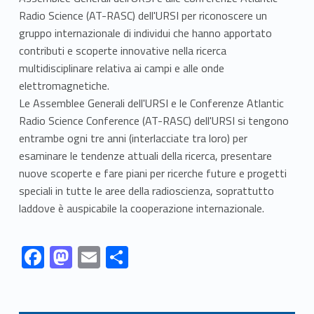
Radio Science (AT-RASC) dell'URSI per riconoscere un
gruppo internazionale di individui che hanno apportato
contributi e scoperte innovative nella ricerca
multidisciplinare relativa ai campi e alle onde
elettromagnetiche.
Le Assemblee Generali dell'URSI e le Conferenze Atlantic
Radio Science Conference (AT-RASC) dell'URSI si tengono
entrambe ogni tre anni (interlacciate tra loro) per
esaminare le tendenze attuali della ricerca, presentare
nuove scoperte e fare piani per ricerche future e progetti
speciali in tutte le aree della radioscienza, soprattutto
laddove è auspicabile la cooperazione internazionale.
Link identifier #identifier__16195-1
Link identifier #identifier__44422-2
Link identifier #identifier__55153-3
Link identifier #identifier__105764-4
F
M
E
C
ac
as
m
o
Skip back to navigation
e
to
ai
n