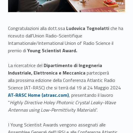
Congratulazioni alla dott.ssa
Ludovica Tognolatti
che ha
ricevuto dall'Union Radio-Scientifique
Intarnationale/International Union of Radio Science il
premio di
Young Scientist Award.
La ricercatrice del
Dipartimento di
Ingegneria
Industriale, Elettronica e Meccanica
parteciperà
alla prossima edizione della Conferenza Atlantic Radio
Link identifier #identifier__175827-1
Science (AT-RASC) che si terrà dal 19 al 24 Maggio 2024
AT-RASC Home (atrasc.com)
, presentando il lavoro
"
Highly Directive Holey Photonic Crystal Leaky-Wave
Antennas using Low-Permittivity Materials
".
I Young Scientist Awards vengono assegnati alle
Assemblee Generali dell'URSI e alle Conferenze Atlantic