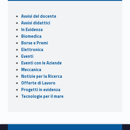
b
d
l
di
o
o
vi
Sidebar
Avvisi del docente
o
n
di
Avvisi didattici
k
In Evidenza
Biomedica
Borse e Premi
Elettronica
Eventi
Eventi con le Aziende
Meccanica
Notizie per la Ricerca
Offerte di Lavoro
Progetti in evidenza
Tecnologie per il mare