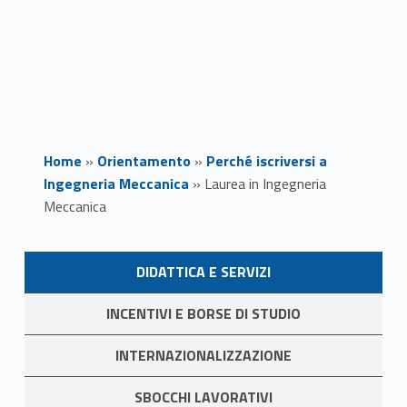
Home
»
Orientamento
»
Perché iscriversi a
Ingegneria Meccanica
»
Laurea in Ingegneria
Meccanica
LINK IDENTIFIER #IDENTIFIER__198150-1
L
DIDATTICA E SERVIZI
a
LINK IDENTIFIER #IDENTIFIER__162496-2
INCENTIVI E BORSE DI STUDIO
u
LINK IDENTIFIER #IDENTIFIER__144456-3
INTERNAZIONALIZZAZIONE
r
LINK IDENTIFIER #IDENTIFIER__4008-4
SBOCCHI LAVORATIVI