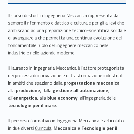
e
a
Didattica e servizi
Il corso di studi in Ingegneria Meccanica rappresenta da
i
sempre il riferimento didattico e culturale per gli allievi che
ambiscano ad una preparazione tecnico-scientifica solida e
n
di avanguardia che permetta una continua evoluzione del
fondamentale ruolo dell’ingegnere meccanico nelle
I
industrie e nelle aziende moderne.
n
Il laureato in Ingegneria Meccanica è l’attore protagonista
g
dei processi di innovazione e di trasformazione industriali
e
in ambiti che spaziano dalla
progettazione meccanica
alla
produzione
, dalla
gestione all’automazione
,
g
all’
energetica
, alla
blue economy
, all’ingegneria delle
tecnologie per il mare
.
n
e
Il percorso formativo in Ingegneria Meccanica è articolato
in due diversi
Curricula
:
Meccanica
e
Tecnologie per il
r