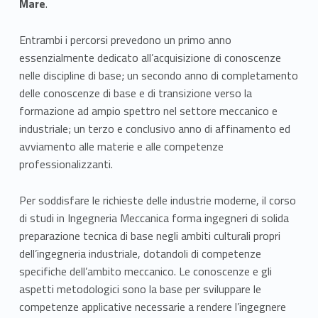
Mare
.
i
Entrambi i percorsi prevedono un primo anno
a
essenzialmente dedicato all’acquisizione di conoscenze
nelle discipline di base; un secondo anno di completamento
M
delle conoscenze di base e di transizione verso la
e
formazione ad ampio spettro nel settore meccanico e
industriale; un terzo e conclusivo anno di affinamento ed
c
avviamento alle materie e alle competenze
c
professionalizzanti.
a
Per soddisfare le richieste delle industrie moderne, il corso
n
di studi in Ingegneria Meccanica forma ingegneri di solida
preparazione tecnica di base negli ambiti culturali propri
i
dell’ingegneria industriale, dotandoli di competenze
specifiche dell’ambito meccanico. Le conoscenze e gli
c
aspetti metodologici sono la base per sviluppare le
a
competenze applicative necessarie a rendere l’ingegnere