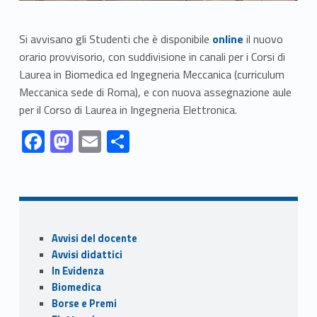
Link identifier #identifier__62128-1
Si avvisano gli Studenti che è disponibile
online
il nuovo
orario provvisorio, con suddivisione in canali per i Corsi di
Laurea in Biomedica ed Ingegneria Meccanica (curriculum
Meccanica sede di Roma), e con nuova assegnazione aule
per il Corso di Laurea in Ingegneria Elettronica.
Link identifier #identifier__65423-1
Link identifier #identifier__22397-2
Link identifier #identifier__6543-3
Link identifier #identifier__60926-4
F
M
E
C
ac
as
m
o
Skip back to navigation
e
to
ai
n
b
d
l
di
o
o
vi
Sidebar
Avvisi del docente
o
n
di
Avvisi didattici
k
In Evidenza
Biomedica
Borse e Premi