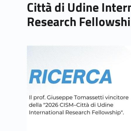
Città di Udine Inter
Research Fellowshi
Link identifier archive #link-archive-thumb-soap-84952