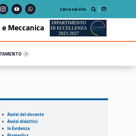
instagram
youtube
whatsapp
a e Meccanica
ry-58070-57
ntifier #link-menu-primary-55812-68
NTAMENTO
Sidebar
Avvisi del docente
Avvisi didattici
In Evidenza
Biomedica