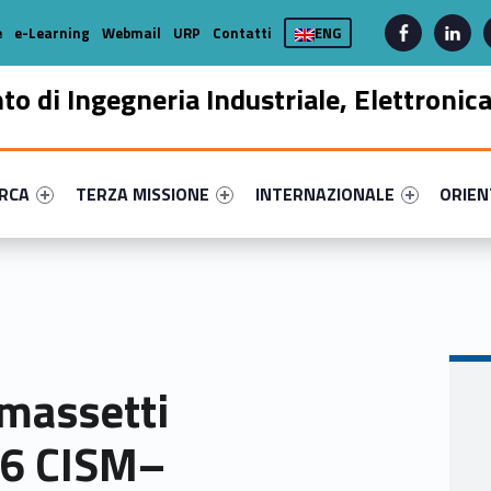
linkedin
facebook-alt
e
e-Learning
Webmail
URP
Contatti
ENG
to di Ingegneria Industriale, Elettronic
enu-primary-20025-17
dentifier #link-menu-primary-59364-39
Link identifier #link-menu-primary-36993-51
Link identifier #link-menu-prima
Link ide
ERCA
TERZA MISSIONE
INTERNAZIONALE
ORIE
omassetti
026 CISM–